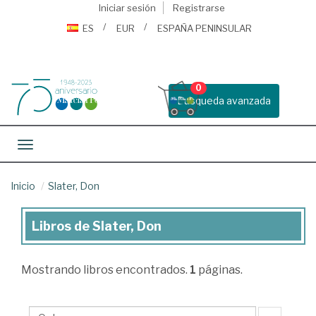
Iniciar sesión
Registrarse
ES
EUR
ESPAÑA PENINSULAR
0
Busqueda avanzada
Toggle navigation
Inicio
Slater, Don
Libros de Slater, Don
Libros
de
Mostrando
libros encontrados.
1
páginas.
Slater,
Don