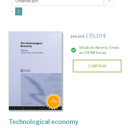
↑
(current)
«
1
135,10 €
142,21 €
Stock en librería. Envío
en 24/48 horas
COMPRAR
Technological economy