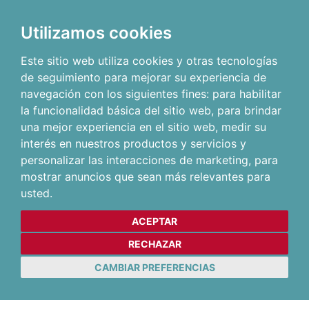
Utilizamos cookies
Este sitio web utiliza cookies y otras tecnologías
de seguimiento para mejorar su experiencia de
navegación con los siguientes fines:
para habilitar
la funcionalidad básica del sitio web
,
para brindar
una mejor experiencia en el sitio web
,
medir su
interés en nuestros productos y servicios y
personalizar las interacciones de marketing
,
para
mostrar anuncios que sean más relevantes para
usted
.
ACEPTAR
RECHAZAR
CAMBIAR PREFERENCIAS