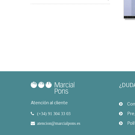
¿DUD
Atención al cliente
Com
Pre
(+34) 91 304 33 03
Polí
atencion@marcialpons.es