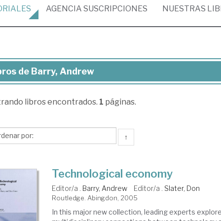
ORIALES
AGENCIA
SUSCRIPCIONES
NUESTRAS
LI
bros de Barry, Andrew
ros
trando
libros encontrados.
1
páginas.
ry,
drew
↑
Technological economy
Editor/a .
Barry, Andrew
Editor/a .
Slater, Don
Routledge. Abingdon, 2005
In this major new collection, leading experts explor