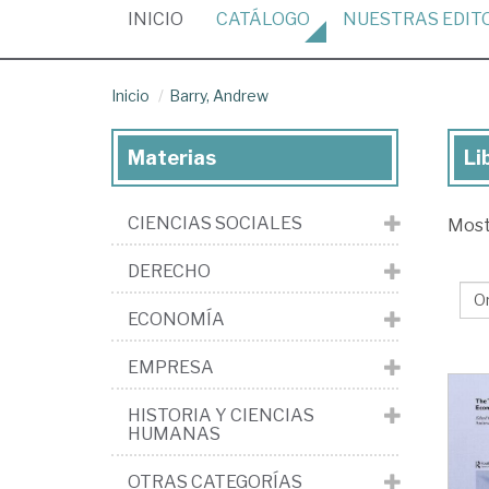
(CURRENT)
INICIO
CATÁLOGO
NUESTRAS
EDIT
Inicio
Barry, Andrew
Materias
Li
Lib
de
CIENCIAS SOCIALES
Mos
Bar
An
DERECHO
ECONOMÍA
EMPRESA
HISTORIA Y CIENCIAS
HUMANAS
OTRAS CATEGORÍAS