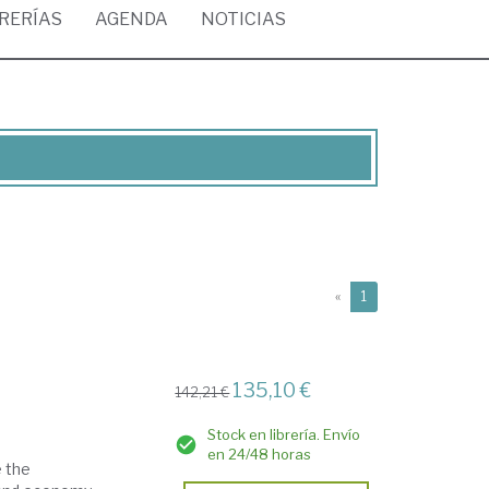
BRERÍAS
AGENDA
NOTICIAS
(current)
«
1
135,10 €
142,21 €
Stock en librería. Envío
en 24/48 horas
e the