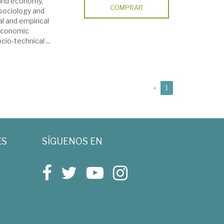
 and economy,
COMPRAR
ociology and
l and empirical
 economic
o-technical ...
(current)
«
1
ES
SÍGUENOS EN