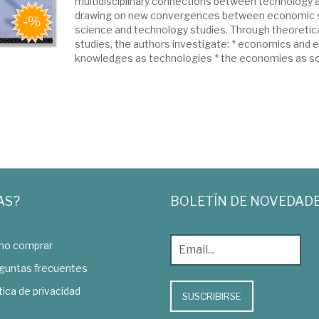
multidisciplinary connections between technology
drawing on new convergences between economic s
science and technology studies. Through theoretica
studies, the authors investigate: * economics and
knowledges as technologies * the economies as soci
AS?
BOLETÍN DE NOVEDAD
o comprar
guntas frecuentes
tica de privacidad
SUSCRIBIRSE