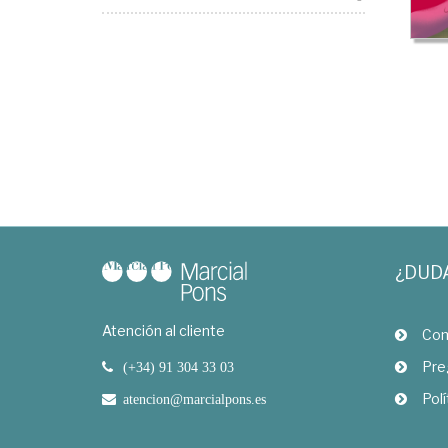
¿DUD
Atención al cliente
Com
Pre
(+34) 91 304 33 03
Polí
atencion@marcialpons.es