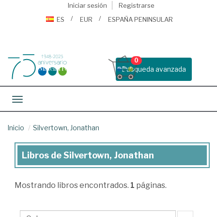
Iniciar sesión
Registrarse
ES
EUR
ESPAÑA PENINSULAR
0
Busqueda avanzada
Toggle navigation
Inicio
Silvertown, Jonathan
Libros de Silvertown, Jonathan
Libros
de
Mostrando
libros encontrados.
1
páginas.
Silvertown,
Jonathan