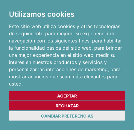
Utilizamos cookies
Este sitio web utiliza cookies y otras tecnologías
de seguimiento para mejorar su experiencia de
navegación con los siguientes fines:
para habilitar
la funcionalidad básica del sitio web
,
para brindar
una mejor experiencia en el sitio web
,
medir su
interés en nuestros productos y servicios y
personalizar las interacciones de marketing
,
para
mostrar anuncios que sean más relevantes para
usted
.
ACEPTAR
RECHAZAR
CAMBIAR PREFERENCIAS