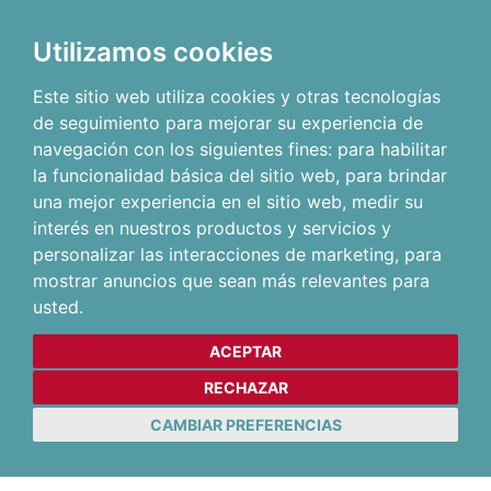
Utilizamos cookies
Este sitio web utiliza cookies y otras tecnologías
de seguimiento para mejorar su experiencia de
navegación con los siguientes fines:
para habilitar
la funcionalidad básica del sitio web
,
para brindar
una mejor experiencia en el sitio web
,
medir su
interés en nuestros productos y servicios y
personalizar las interacciones de marketing
,
para
mostrar anuncios que sean más relevantes para
usted
.
ACEPTAR
RECHAZAR
CAMBIAR PREFERENCIAS