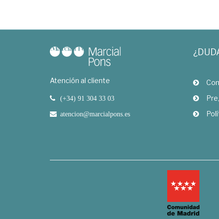
¿DUD
Atención al cliente
Com
Pre
(+34) 91 304 33 03
Polí
atencion@marcialpons.es