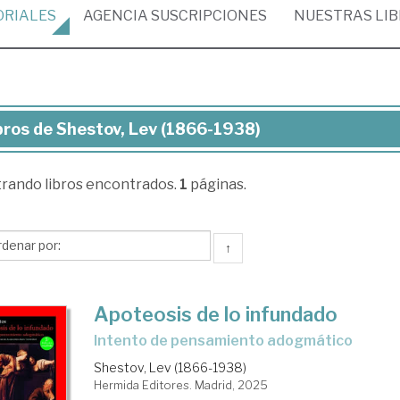
ORIALES
AGENCIA
SUSCRIPCIONES
NUESTRAS
LI
bros de Shestov, Lev (1866-1938)
ros
trando
libros encontrados.
1
páginas.
stov,
v
866-
↑
38)
Apoteosis de lo infundado
Intento de pensamiento adogmático
Shestov, Lev (1866-1938)
Hermida Editores. Madrid, 2025