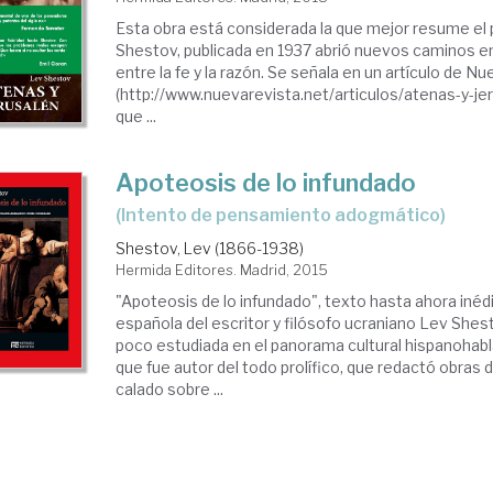
Esta obra está considerada la que mejor resume e
Shestov, publicada en 1937 abrió nuevos caminos en
entre la fe y la razón. Se señala en un artículo de N
(http://www.nuevarevista.net/articulos/atenas-y-jer
que ...
Apoteosis de lo infundado
(intento de pensamiento adogmático)
Shestov, Lev (1866-1938)
Hermida Editores. Madrid, 2015
"Apoteosis de lo infundado", texto hasta ahora inéd
española del escritor y filósofo ucraniano Lev Shes
poco estudiada en el panorama cultural hispanohabl
que fue autor del todo prolífico, que redactó obras
calado sobre ...