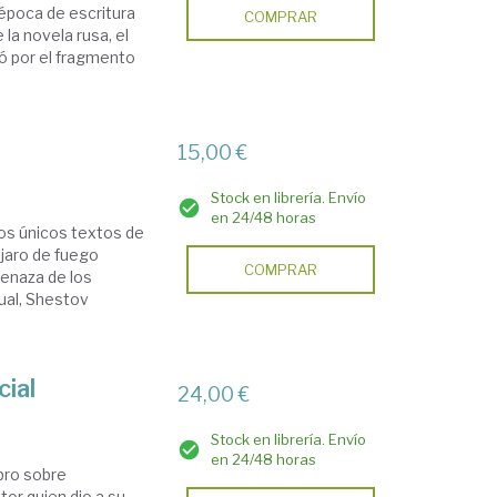
 época de escritura
COMPRAR
 la novela rusa, el
nó por el fragmento
15,00 €
Stock en librería. Envío
en 24/48 horas
los únicos textos de
ájaro de fuego
COMPRAR
menaza de los
ual, Shestov
cial
24,00 €
Stock en librería. Envío
en 24/48 horas
bro sobre
tor quien dio a su