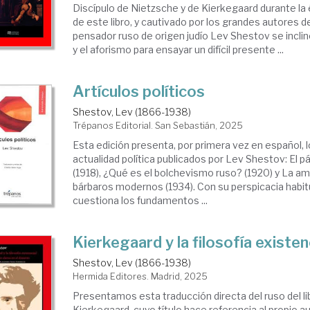
Discípulo de Nietzsche y de Kierkegaard durante la
de este libro, y cautivado por los grandes autores de
pensador ruso de origen judío Lev Shestov se incli
y el aforismo para ensayar un difícil presente ...
Artículos políticos
Shestov, Lev (1866-1938)
Trépanos Editorial. San Sebastián, 2025
Esta edición presenta, por primera vez en español, 
actualidad política publicados por Lev Shestov: El p
(1918), ¿Qué es el bolchevismo ruso? (1920) y La a
bárbaros modernos (1934). Con su perspicacia habit
cuestiona los fundamentos ...
Kierkegaard y la filosofía existen
Shestov, Lev (1866-1938)
Hermida Editores. Madrid, 2025
Presentamos esta traducción directa del ruso del li
Kierkegaard, cuyo título hace referencia al propio au