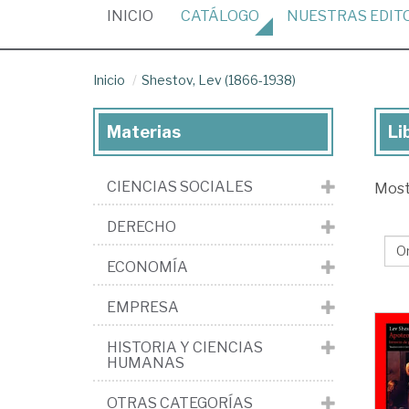
(CURRENT)
INICIO
CATÁLOGO
NUESTRAS
EDIT
Inicio
Shestov, Lev (1866-1938)
Materias
Li
Lib
de
CIENCIAS SOCIALES
Mos
She
Le
DERECHO
(1
ECONOMÍA
19
EMPRESA
HISTORIA Y CIENCIAS
HUMANAS
OTRAS CATEGORÍAS