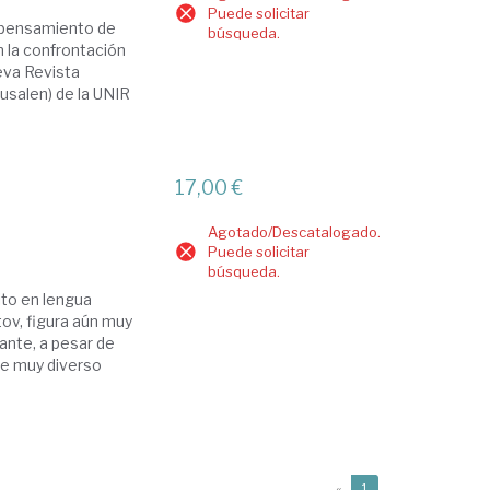
Puede solicitar
l pensamiento de
búsqueda.
 la confrontación
ueva Revista
usalen) de la UNIR
17,00 €
Agotado/Descatalogado.
Puede solicitar
búsqueda.
ito en lengua
tov, figura aún muy
ante, a pesar de
 de muy diverso
(current)
«
1