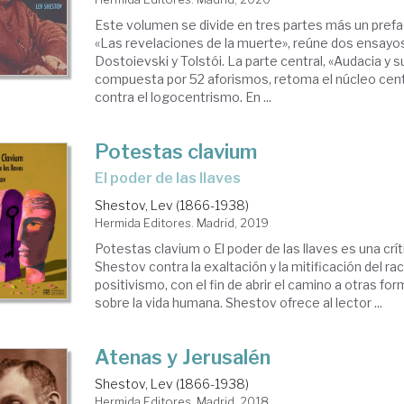
Este volumen se divide en tres partes más un prefac
«Las revelaciones de la muerte», reúne dos ensayo
Dostoievski y Tolstói. La parte central, «Audacia y s
compuesta por 52 aforismos, retoma el núcleo cent
contra el logocentrismo. En ...
Potestas clavium
el poder de las llaves
Shestov, Lev (1866-1938)
Hermida Editores. Madrid, 2019
Potestas clavium o El poder de las llaves es una crít
Shestov contra la exaltación y la mitificación del ra
positivismo, con el fin de abrir el camino a otras fo
sobre la vida humana. Shestov ofrece al lector ...
Atenas y Jerusalén
Shestov, Lev (1866-1938)
Hermida Editores. Madrid, 2018