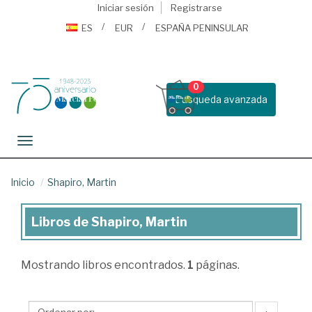
Iniciar sesión
Registrarse
ES
EUR
ESPAÑA PENINSULAR
0
Busqueda avanzada
Toggle navigation
Inicio
Shapiro, Martin
Libros de Shapiro, Martin
Libros
de
Mostrando
libros encontrados.
1
páginas.
Shapiro,
Martin