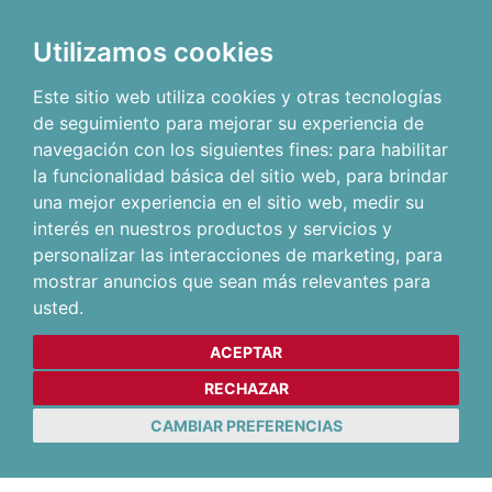
Utilizamos cookies
Este sitio web utiliza cookies y otras tecnologías
de seguimiento para mejorar su experiencia de
navegación con los siguientes fines:
para habilitar
la funcionalidad básica del sitio web
,
para brindar
una mejor experiencia en el sitio web
,
medir su
interés en nuestros productos y servicios y
personalizar las interacciones de marketing
,
para
mostrar anuncios que sean más relevantes para
usted
.
ACEPTAR
RECHAZAR
CAMBIAR PREFERENCIAS