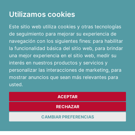
Utilizamos cookies
Este sitio web utiliza cookies y otras tecnologías
de seguimiento para mejorar su experiencia de
navegación con los siguientes fines:
para habilitar
la funcionalidad básica del sitio web
,
para brindar
una mejor experiencia en el sitio web
,
medir su
interés en nuestros productos y servicios y
personalizar las interacciones de marketing
,
para
mostrar anuncios que sean más relevantes para
usted
.
ACEPTAR
RECHAZAR
CAMBIAR PREFERENCIAS