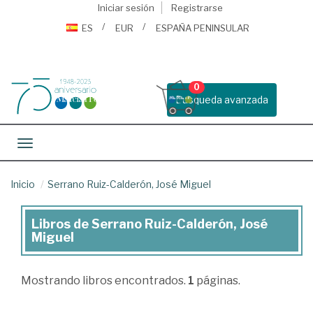
Iniciar sesión
Registrarse
ES
EUR
ESPAÑA PENINSULAR
0
Busqueda avanzada
Toggle navigation
Inicio
Serrano Ruiz-Calderón, José Miguel
Libros de Serrano Ruiz-Calderón, José
Libros
Miguel
de
Serrano
Mostrando
libros encontrados.
1
páginas.
Ruiz-