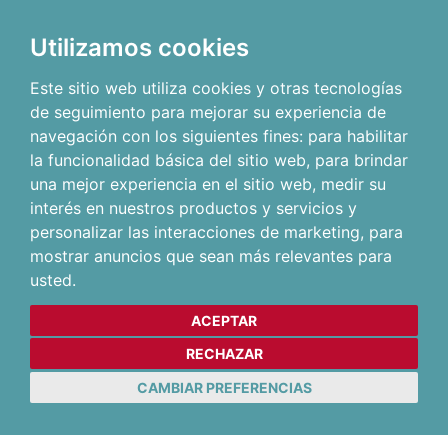
Utilizamos cookies
Este sitio web utiliza cookies y otras tecnologías
de seguimiento para mejorar su experiencia de
navegación con los siguientes fines:
para habilitar
la funcionalidad básica del sitio web
,
para brindar
una mejor experiencia en el sitio web
,
medir su
interés en nuestros productos y servicios y
personalizar las interacciones de marketing
,
para
mostrar anuncios que sean más relevantes para
usted
.
ACEPTAR
RECHAZAR
CAMBIAR PREFERENCIAS