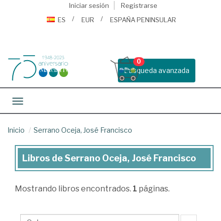
Iniciar sesión
Registrarse
ES
EUR
ESPAÑA PENINSULAR
0
Busqueda avanzada
Toggle navigation
Inicio
Serrano Oceja, José Francisco
Libros de Serrano Oceja, José Francisco
Libros
de
Mostrando
libros encontrados.
1
páginas.
Serrano
Oceja,