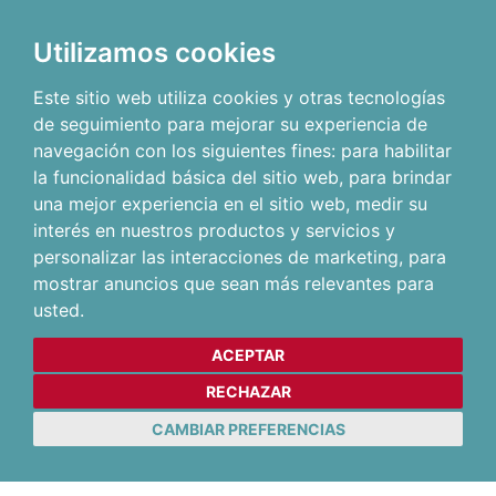
Utilizamos cookies
Este sitio web utiliza cookies y otras tecnologías
de seguimiento para mejorar su experiencia de
navegación con los siguientes fines:
para habilitar
la funcionalidad básica del sitio web
,
para brindar
una mejor experiencia en el sitio web
,
medir su
interés en nuestros productos y servicios y
personalizar las interacciones de marketing
,
para
mostrar anuncios que sean más relevantes para
usted
.
ACEPTAR
RECHAZAR
CAMBIAR PREFERENCIAS