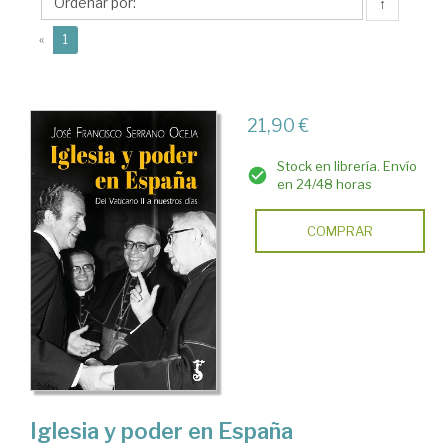
José
↑
Francisco
(current)
«
1
21,90 €
Stock en librería. Envío
en 24/48 horas
COMPRAR
Iglesia y poder en España