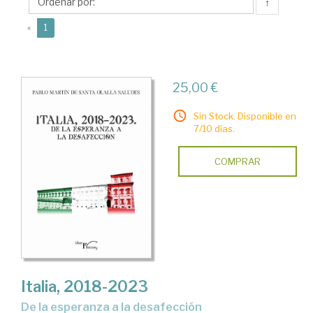
Santa
↑
Olalla,
(current)
«
1
Pablo
25,00 €
Sin Stock. Disponible en
7/10 días.
COMPRAR
Italia, 2018-2023
De la esperanza a la desafección