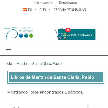
Iniciar sesión
Registrarse
ES
EUR
ESPAÑA PENINSULAR
0
Busqueda avanzada
Toggle navigation
Inicio
Martín de Santa Olalla, Pablo
Libros de Martín de Santa Olalla, Pablo
Libros
de
Mostrando
libros encontrados.
1
páginas.
Martín
de