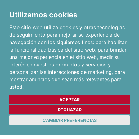
Utilizamos cookies
Este sitio web utiliza cookies y otras tecnologías
de seguimiento para mejorar su experiencia de
navegación con los siguientes fines:
para habilitar
la funcionalidad básica del sitio web
,
para brindar
una mejor experiencia en el sitio web
,
medir su
interés en nuestros productos y servicios y
personalizar las interacciones de marketing
,
para
mostrar anuncios que sean más relevantes para
usted
.
ACEPTAR
RECHAZAR
CAMBIAR PREFERENCIAS