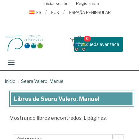
Iniciar sesión
Registrarse
ES
EUR
ESPAÑA PENINSULAR
0
Busqueda avanzada
Toggle navigation
Inicio
Seara Valero, Manuel
Libros de Seara Valero, Manuel
Libros
de
Mostrando
libros encontrados.
1
páginas.
Seara
Valero,