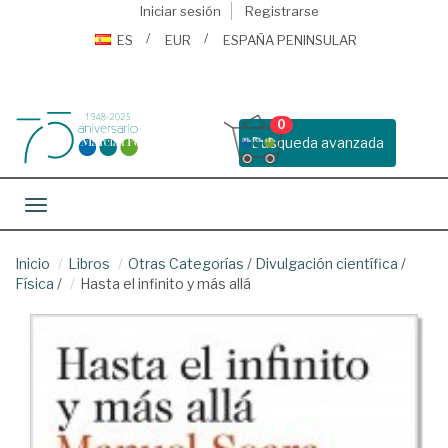
Iniciar sesión
Registrarse
ES
EUR
ESPAÑA PENINSULAR
0
Busqueda avanzada
Toggle navigation
Inicio
Libros
Otras Categorías
/
Divulgación científica
/
Física
/
Hasta el infinito y más allá