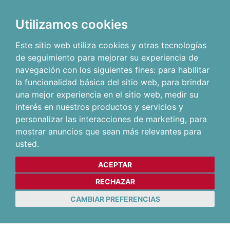
Utilizamos cookies
Este sitio web utiliza cookies y otras tecnologías
de seguimiento para mejorar su experiencia de
navegación con los siguientes fines:
para habilitar
la funcionalidad básica del sitio web
,
para brindar
una mejor experiencia en el sitio web
,
medir su
interés en nuestros productos y servicios y
personalizar las interacciones de marketing
,
para
mostrar anuncios que sean más relevantes para
usted
.
ACEPTAR
RECHAZAR
CAMBIAR PREFERENCIAS