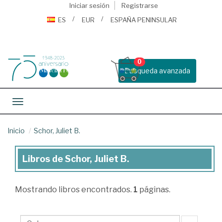
Iniciar sesión
Registrarse
ES
EUR
ESPAÑA PENINSULAR
0
Busqueda avanzada
Toggle navigation
Inicio
Schor, Juliet B.
Libros de Schor, Juliet B.
Libros
de
Mostrando
libros encontrados.
1
páginas.
Schor,
Juliet