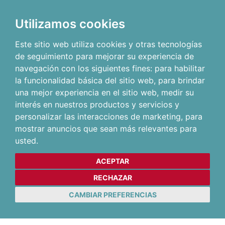
Utilizamos cookies
Este sitio web utiliza cookies y otras tecnologías
de seguimiento para mejorar su experiencia de
navegación con los siguientes fines:
para habilitar
la funcionalidad básica del sitio web
,
para brindar
una mejor experiencia en el sitio web
,
medir su
interés en nuestros productos y servicios y
personalizar las interacciones de marketing
,
para
mostrar anuncios que sean más relevantes para
usted
.
ACEPTAR
RECHAZAR
CAMBIAR PREFERENCIAS