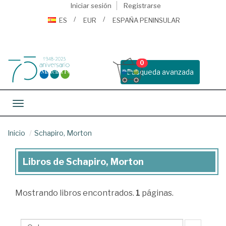
Iniciar sesión
Registrarse
ES
EUR
ESPAÑA PENINSULAR
0
Busqueda avanzada
Toggle navigation
Inicio
Schapiro, Morton
Libros de Schapiro, Morton
Libros
de
Mostrando
libros encontrados.
1
páginas.
Schapiro,
Morton