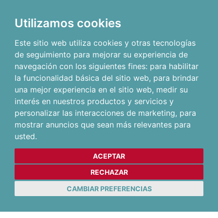
Utilizamos cookies
Este sitio web utiliza cookies y otras tecnologías
de seguimiento para mejorar su experiencia de
navegación con los siguientes fines:
para habilitar
la funcionalidad básica del sitio web
,
para brindar
una mejor experiencia en el sitio web
,
medir su
interés en nuestros productos y servicios y
personalizar las interacciones de marketing
,
para
mostrar anuncios que sean más relevantes para
usted
.
ACEPTAR
RECHAZAR
CAMBIAR PREFERENCIAS