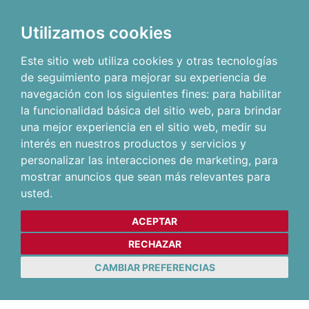
Utilizamos cookies
Este sitio web utiliza cookies y otras tecnologías
de seguimiento para mejorar su experiencia de
navegación con los siguientes fines:
para habilitar
la funcionalidad básica del sitio web
,
para brindar
una mejor experiencia en el sitio web
,
medir su
interés en nuestros productos y servicios y
personalizar las interacciones de marketing
,
para
mostrar anuncios que sean más relevantes para
usted
.
ACEPTAR
RECHAZAR
CAMBIAR PREFERENCIAS