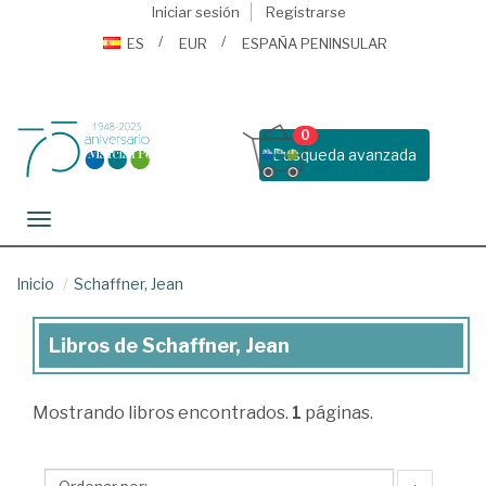
Iniciar sesión
Registrarse
ES
EUR
ESPAÑA PENINSULAR
0
Busqueda avanzada
Toggle navigation
Inicio
Schaffner, Jean
Libros de Schaffner, Jean
Libros
de
Mostrando
libros encontrados.
1
páginas.
Schaffner,
Jean