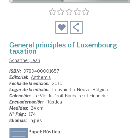
General principles of Luxembourg
taxation
Schaffner, Jean
ISBN:
9789400001657
Editorial:
Anthemis
Fecha de la edición:
2010
Lugar de la edición:
Louvain-La-Neuve. Bélgica
Colección:
Le Vie du Droit Bancaire et Financier
Encuadernación:
Rústica
Medidas:
24 cm
Nº Pág.:
174
Idiomas:
Inglés
Papel: Rústica