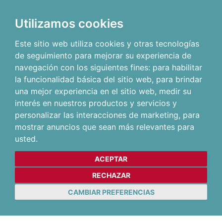
Utilizamos cookies
Este sitio web utiliza cookies y otras tecnologías
de seguimiento para mejorar su experiencia de
navegación con los siguientes fines:
para habilitar
la funcionalidad básica del sitio web
,
para brindar
una mejor experiencia en el sitio web
,
medir su
interés en nuestros productos y servicios y
personalizar las interacciones de marketing
,
para
mostrar anuncios que sean más relevantes para
usted
.
ACEPTAR
RECHAZAR
CAMBIAR PREFERENCIAS