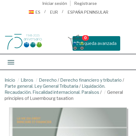
Iniciar sesión
Registrarse
ES
EUR
ESPAÑA PENINSULAR
0
Busqueda avanzada
Toggle navigation
Inicio
Libros
Derecho
/
Derecho financiero y tributario
/
Parte general. Ley General Tributaria
/
Liquidación.
Recaudación. Fiscalidad internacional. Paraísos
/
General
principles of Luxembourg taxation