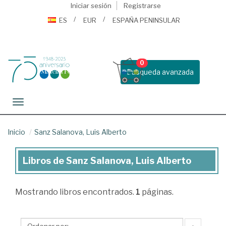
Iniciar sesión
Registrarse
ES
EUR
ESPAÑA PENINSULAR
0
Busqueda avanzada
Toggle navigation
Inicio
Sanz Salanova, Luis Alberto
Libros de Sanz Salanova, Luis Alberto
Libros
de
Mostrando
libros encontrados.
1
páginas.
Sanz
Salanova,