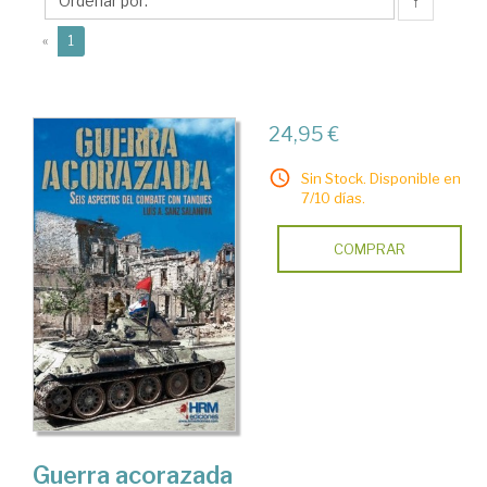
Luis
↑
Alberto
(current)
«
1
24,95 €
Sin Stock. Disponible en
7/10 días.
COMPRAR
Guerra acorazada