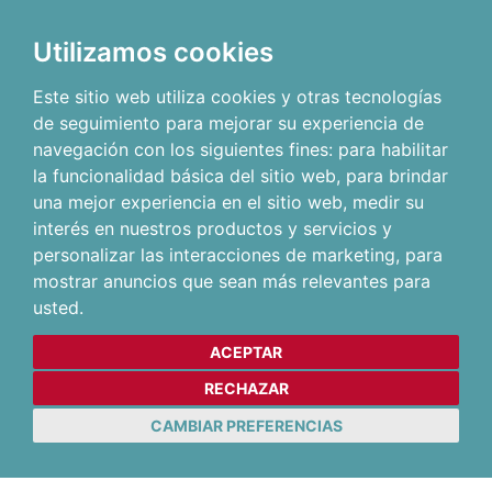
Utilizamos cookies
Este sitio web utiliza cookies y otras tecnologías
de seguimiento para mejorar su experiencia de
navegación con los siguientes fines:
para habilitar
la funcionalidad básica del sitio web
,
para brindar
una mejor experiencia en el sitio web
,
medir su
interés en nuestros productos y servicios y
personalizar las interacciones de marketing
,
para
mostrar anuncios que sean más relevantes para
usted
.
ACEPTAR
RECHAZAR
CAMBIAR PREFERENCIAS