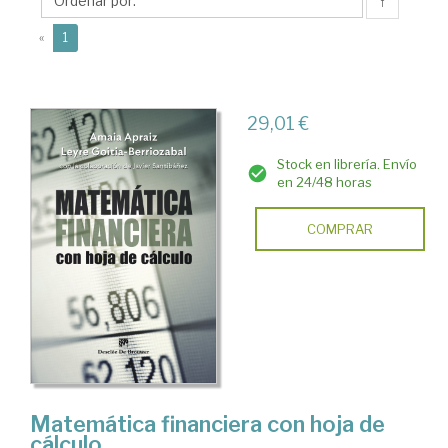
Javier
↑
(current)
«
1
29,01 €
Stock en librería. Envío
en 24/48 horas
COMPRAR
Matemática financiera con hoja de
cálculo