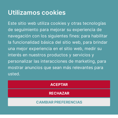
Utilizamos cookies
Este sitio web utiliza cookies y otras tecnologías
de seguimiento para mejorar su experiencia de
navegación con los siguientes fines:
para habilitar
la funcionalidad básica del sitio web
,
para brindar
una mejor experiencia en el sitio web
,
medir su
interés en nuestros productos y servicios y
personalizar las interacciones de marketing
,
para
mostrar anuncios que sean más relevantes para
usted
.
ACEPTAR
RECHAZAR
CAMBIAR PREFERENCIAS