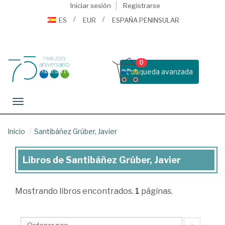
Iniciar sesión
Registrarse
ES
EUR
ESPAÑA PENINSULAR
0
Busqueda avanzada
Toggle navigation
Inicio
Santibáñez Grúber, Javier
Libros de Santibáñez Grúber, Javier
Libros
de
Mostrando
libros encontrados.
1
páginas.
Santibáñez
Grúber,