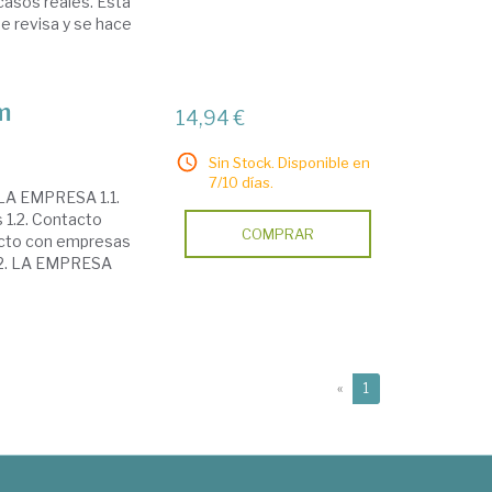
 casos reales. Está
se revisa y se hace
m
14,94 €
Sin Stock. Disponible en
7/10 días.
LA EMPRESA 1.1.
 1.2. Contacto
COMPRAR
recto con empresas
o 2. LA EMPRESA
(current)
«
1