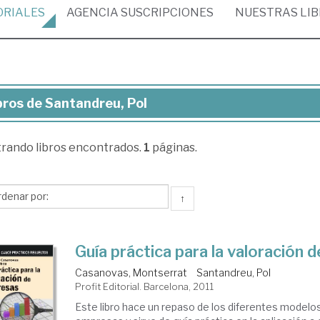
ORIALES
AGENCIA
SUSCRIPCIONES
NUESTRAS
LI
bros de Santandreu, Pol
ros
trando
libros encontrados.
1
páginas.
ntandreu,
↑
Guía práctica para la valoración
Casanovas, Montserrat
Santandreu, Pol
Profit Editorial. Barcelona, 2011
Este libro hace un repaso de los diferentes modelo