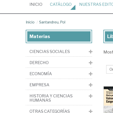
(CURRENT)
INICIO
CATÁLOGO
NUESTRAS
EDIT
Inicio
Santandreu, Pol
Materias
Li
Lib
de
CIENCIAS SOCIALES
Mos
Sa
Pol
DERECHO
ECONOMÍA
EMPRESA
HISTORIA Y CIENCIAS
HUMANAS
OTRAS CATEGORÍAS