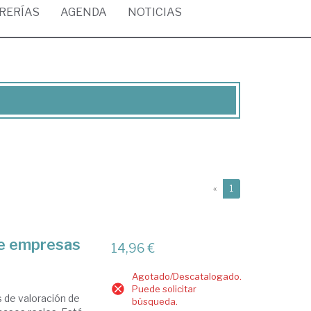
BRERÍAS
AGENDA
NOTICIAS
(current)
«
1
 de empresas
14,96 €
Agotado/Descatalogado.
Puede solicitar
s de valoración de
búsqueda.