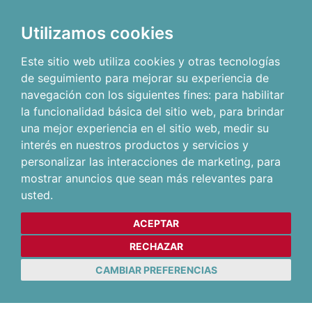
Utilizamos cookies
Este sitio web utiliza cookies y otras tecnologías
de seguimiento para mejorar su experiencia de
navegación con los siguientes fines:
para habilitar
la funcionalidad básica del sitio web
,
para brindar
una mejor experiencia en el sitio web
,
medir su
interés en nuestros productos y servicios y
personalizar las interacciones de marketing
,
para
mostrar anuncios que sean más relevantes para
usted
.
ACEPTAR
RECHAZAR
CAMBIAR PREFERENCIAS