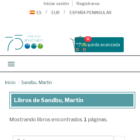
Iniciar sesión
Registrarse
ES
EUR
ESPAÑA PENINSULAR
0
Busqueda avanzada
Toggle navigation
Inicio
Sandbu, Martin
Libros de Sandbu, Martin
Libros
de
Mostrando
libros encontrados.
1
páginas.
Sandbu,
Martin