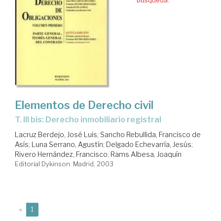
Elementos de Derecho civil
T. III bis: Derecho inmobiliario registral
Lacruz Berdejo, José Luis
;
Sancho Rebullida, Francisco de
Asís
;
Luna Serrano, Agustín
;
Delgado Echevarría, Jesús
;
Rivero Hernández, Francisco
;
Rams Albesa, Joaquín
Editorial Dykinson. Madrid, 2003
(current)
«
1