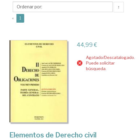
Francisco
↑
de
(current)
Asís
«
1
44,99 €
Agotado/Descatalogado.
Puede solicitar
búsqueda.
Elementos de Derecho civil