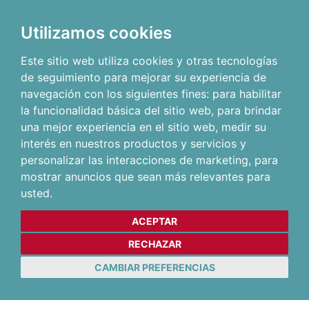
Utilizamos cookies
Este sitio web utiliza cookies y otras tecnologías
de seguimiento para mejorar su experiencia de
navegación con los siguientes fines:
para habilitar
la funcionalidad básica del sitio web
,
para brindar
una mejor experiencia en el sitio web
,
medir su
interés en nuestros productos y servicios y
personalizar las interacciones de marketing
,
para
mostrar anuncios que sean más relevantes para
usted
.
ACEPTAR
RECHAZAR
CAMBIAR PREFERENCIAS