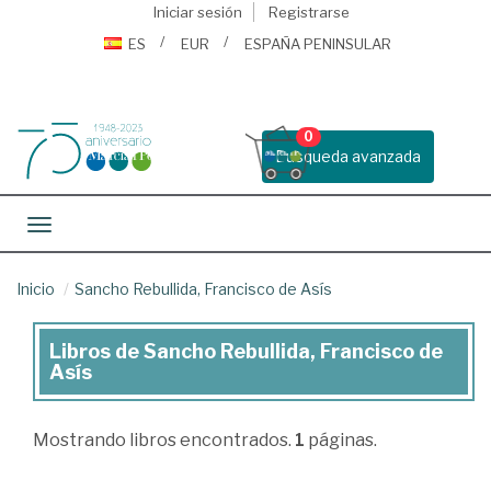
Iniciar sesión
Registrarse
ES
EUR
ESPAÑA PENINSULAR
0
Busqueda avanzada
Toggle navigation
Inicio
Sancho Rebullida, Francisco de Asís
Libros de Sancho Rebullida, Francisco de
Libros
Asís
de
Sancho
Mostrando
libros encontrados.
1
páginas.
Rebullida,