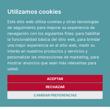
Utilizamos cookies
Este sitio web utiliza cookies y otras tecnologías
de seguimiento para mejorar su experiencia de
navegación con los siguientes fines:
para habilitar
la funcionalidad básica del sitio web
,
para brindar
una mejor experiencia en el sitio web
,
medir su
interés en nuestros productos y servicios y
personalizar las interacciones de marketing
,
para
mostrar anuncios que sean más relevantes para
usted
.
ACEPTAR
RECHAZAR
CAMBIAR PREFERENCIAS