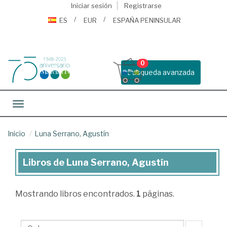
Iniciar sesión
Registrarse
ES
EUR
ESPAÑA PENINSULAR
0
Busqueda avanzada
Toggle navigation
Inicio
Luna Serrano, Agustín
Libros de Luna Serrano, Agustín
Libros
de
Mostrando
libros encontrados.
1
páginas.
Luna
Serrano,