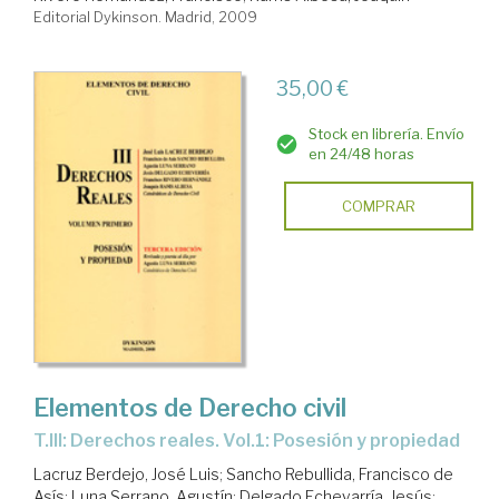
Editorial Dykinson. Madrid, 2009
35,00 €
Stock en librería. Envío
en 24/48 horas
COMPRAR
Elementos de Derecho civil
T.III: Derechos reales. Vol.1: Posesión y propiedad
Lacruz Berdejo, José Luis
;
Sancho Rebullida, Francisco de
Asís
;
Luna Serrano, Agustín
;
Delgado Echevarría, Jesús
;