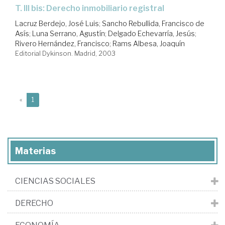
T. III bis: Derecho inmobiliario registral
Lacruz Berdejo, José Luis
;
Sancho Rebullida, Francisco de
Asís
;
Luna Serrano, Agustín
;
Delgado Echevarría, Jesús
;
Rivero Hernández, Francisco
;
Rams Albesa, Joaquín
Editorial Dykinson. Madrid, 2003
(current)
«
1
Materias
CIENCIAS SOCIALES
DERECHO