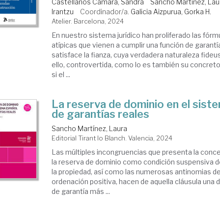
Castellanos Cámara, Sandra
Sancho Martínez, Lau
Irantzu
Coordinador/a.
Galicia Aizpurua, Gorka H.
Atelier. Barcelona, 2024
En nuestro sistema jurídico han proliferado las fór
atípicas que vienen a cumplir una función de garantía
satisface la fianza, cuya verdadera naturaleza fideus
ello, controvertida, como lo es también su concreto
si el ...
La reserva de dominio en el sist
de garantías reales
Sancho Martínez, Laura
Editorial Tirant lo Blanch. Valencia, 2024
Las múltiples incongruencias que presenta la conce
la reserva de dominio como condición suspensiva de
la propiedad, así como las numerosas antinomias de
ordenación positiva, hacen de aquella cláusula una d
de garantía más ...