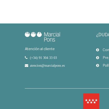
¿DUD
Atención al cliente
Com
Pre
(+34) 91 304 33 03
Polí
atencion@marcialpons.es