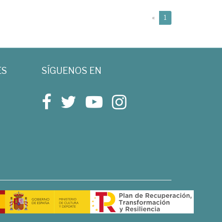
(current)
«
1
ES
SÍGUENOS EN