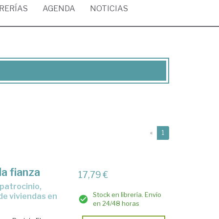
BRERÍAS
AGENDA
NOTICIAS
(current)
«
1
a fianza
17,79 €
Stock en librería. Envío
de viviendas en
en 24/48 horas