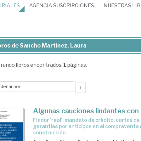
ORIALES
AGENCIA
SUSCRIPCIONES
NUESTRAS
LI
bros de Sancho Martínez, Laura
ros
trando
libros encontrados.
1
páginas.
ncho
tínez,
ura
↑
Algunas cauciones lindantes con l
fiador 'real', mandato de crédito, cartas de patrocinio,
garantías por anticipos en al compraventa 
construcción