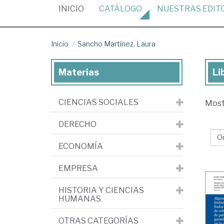
(CURRENT)
INICIO
CATÁLOGO
NUESTRAS
EDIT
Inicio
Sancho Martínez, Laura
Materias
Li
Lib
de
CIENCIAS SOCIALES
Mos
Sa
Mar
DERECHO
La
ECONOMÍA
EMPRESA
HISTORIA Y CIENCIAS
HUMANAS
OTRAS CATEGORÍAS