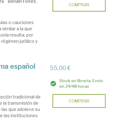
ra
Beriain Flores,
COMPRAR
mulas o cauciones
 similar a la que
oria resulta, por
 régimen jurídico y
ema español
55,00 €
Stock en librería. Envío
en 24/48 horas
pción tradicional de
COMPRAR
 la transmisión de
 las que adolece su
e las instituciones