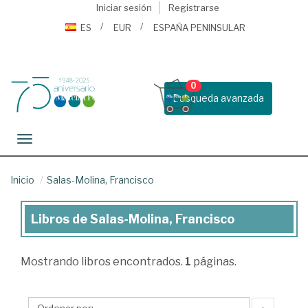
Iniciar sesión
Registrarse
ES
EUR
ESPAÑA PENINSULAR
0
Busqueda avanzada
Toggle navigation
Inicio
Salas-Molina, Francisco
Libros de Salas-Molina, Francisco
Libros
de
Mostrando
libros encontrados.
1
páginas.
Salas-
Molina,