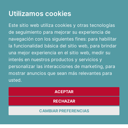
Utilizamos cookies
Este sitio web utiliza cookies y otras tecnologías
de seguimiento para mejorar su experiencia de
navegación con los siguientes fines:
para habilitar
la funcionalidad básica del sitio web
,
para brindar
una mejor experiencia en el sitio web
,
medir su
interés en nuestros productos y servicios y
personalizar las interacciones de marketing
,
para
mostrar anuncios que sean más relevantes para
usted
.
ACEPTAR
RECHAZAR
CAMBIAR PREFERENCIAS