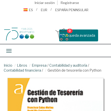
Iniciar sesión
Registrarse
ES
EUR
ESPAÑA PENINSULAR
0
Busqueda avanzada
Toggle navigation
Inicio
Libros
Empresa
/
Contabilidad y auditoría
/
Contabilidad financiera
/
Gestión de tesorería con Python