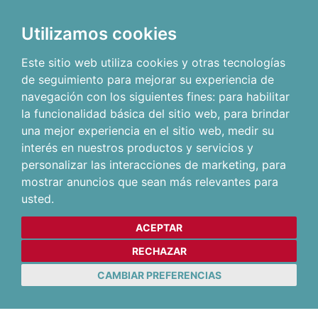
Utilizamos cookies
Este sitio web utiliza cookies y otras tecnologías
de seguimiento para mejorar su experiencia de
navegación con los siguientes fines:
para habilitar
la funcionalidad básica del sitio web
,
para brindar
una mejor experiencia en el sitio web
,
medir su
interés en nuestros productos y servicios y
personalizar las interacciones de marketing
,
para
mostrar anuncios que sean más relevantes para
usted
.
ACEPTAR
RECHAZAR
CAMBIAR PREFERENCIAS