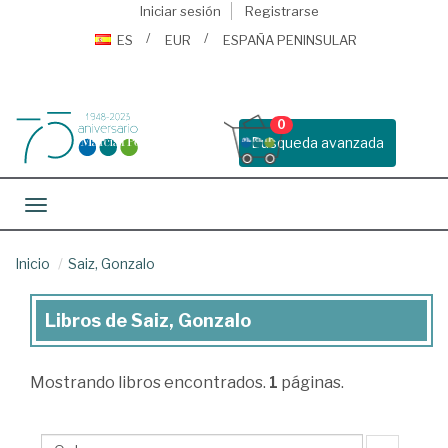
Iniciar sesión
Registrarse
ES
EUR
ESPAÑA PENINSULAR
0
Busqueda avanzada
Toggle navigation
Inicio
Saiz, Gonzalo
Libros de Saiz, Gonzalo
Libros
de
Mostrando
libros encontrados.
1
páginas.
Saiz,
Gonzalo