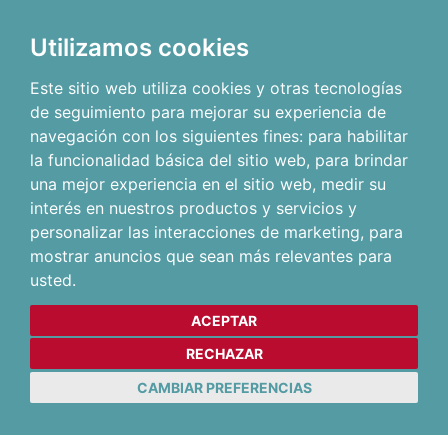
Utilizamos cookies
Este sitio web utiliza cookies y otras tecnologías
de seguimiento para mejorar su experiencia de
navegación con los siguientes fines:
para habilitar
la funcionalidad básica del sitio web
,
para brindar
una mejor experiencia en el sitio web
,
medir su
interés en nuestros productos y servicios y
personalizar las interacciones de marketing
,
para
mostrar anuncios que sean más relevantes para
usted
.
ACEPTAR
RECHAZAR
CAMBIAR PREFERENCIAS