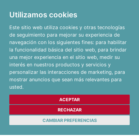
Utilizamos cookies
Este sitio web utiliza cookies y otras tecnologías
de seguimiento para mejorar su experiencia de
navegación con los siguientes fines:
para habilitar
la funcionalidad básica del sitio web
,
para brindar
una mejor experiencia en el sitio web
,
medir su
interés en nuestros productos y servicios y
personalizar las interacciones de marketing
,
para
mostrar anuncios que sean más relevantes para
usted
.
ACEPTAR
RECHAZAR
CAMBIAR PREFERENCIAS