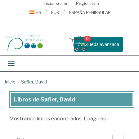
Iniciar sesión
Registrarse
ES
EUR
ESPAÑA PENINSULAR
0
Busqueda avanzada
Toggle navigation
Inicio
Safier, David
Libros de Safier, David
Libros
de
Mostrando
libros encontrados.
1
páginas.
Safier,
David