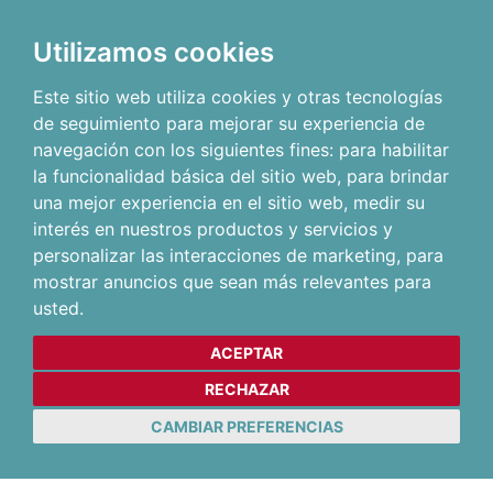
Utilizamos cookies
Este sitio web utiliza cookies y otras tecnologías
de seguimiento para mejorar su experiencia de
navegación con los siguientes fines:
para habilitar
la funcionalidad básica del sitio web
,
para brindar
una mejor experiencia en el sitio web
,
medir su
interés en nuestros productos y servicios y
personalizar las interacciones de marketing
,
para
mostrar anuncios que sean más relevantes para
usted
.
ACEPTAR
RECHAZAR
CAMBIAR PREFERENCIAS