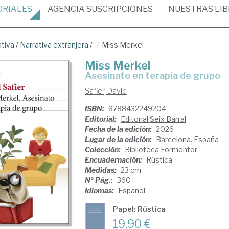
ORIALES
AGENCIA
SUSCRIPCIONES
NUESTRAS
LI
ativa
/
Narrativa extranjera
/
Miss Merkel
Miss Merkel
Asesinato en terapia de grupo
Safier, David
ISBN:
9788432249204
Editorial:
Editorial Seix Barral
Fecha de la edición:
2026
Lugar de la edición:
Barcelona. España
Colección:
Biblioteca Formentor
Encuadernación:
Rústica
Medidas:
23 cm
Nº Pág.:
360
Idiomas:
Español
Papel: Rústica
19,90 €