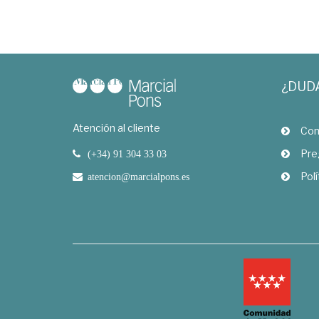
¿DUD
Atención al cliente
Com
Pre
(+34) 91 304 33 03
Polí
atencion@marcialpons.es