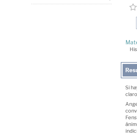
Mate
His
Res
Si ha
claro
Angel
conve
Fens
ánimo
indic