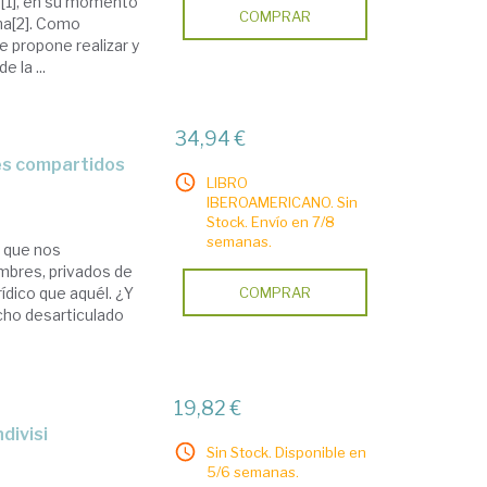
5[1], en su momento
COMPRAR
ana[2]. Como
e propone realizar y
 la ...
34,94 €
res compartidos
LIBRO
IBEROAMERICANO. Sin
Stock. Envío en 7/8
semanas.
l que nos
mbres, privados de
rídico que aquél. ¿Y
COMPRAR
echo desarticulado
19,82 €
divisi
Sin Stock. Disponible en
5/6 semanas.