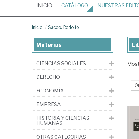
(CURRENT)
INICIO
CATÁLOGO
NUESTRAS
EDIT
Inicio
Sacco, Rodolfo
Materias
Li
Lib
de
CIENCIAS SOCIALES
Mos
Sac
Ro
DERECHO
ECONOMÍA
EMPRESA
HISTORIA Y CIENCIAS
HUMANAS
OTRAS CATEGORÍAS