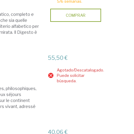
5/6 semanas.
atico, completo e
COMPRAR
iche sia quelle
iterio alfabetico per
mirata. Il Digesto è
55,50 €
Agotado/Descatalogado.
Puede solicitar
búsqueda.
es, philosophiques,
eux séjours
ur le continent
urs vivant, adressé
40,06 €