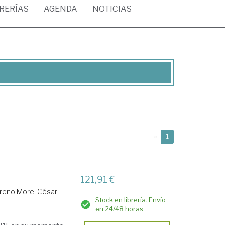
BRERÍAS
AGENDA
NOTICIAS
(current)
«
1
121,91 €
reno More, César
Stock en librería. Envío
en 24/48 horas