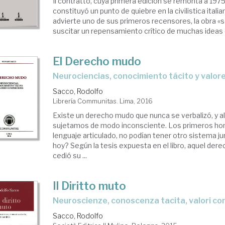
Il contratto, cuya primera edición se remonta a 197
constituyó un punto de quiebre en la civilistica itali
advierte uno de sus primeros recensores, la obra «s
suscitar un repensamiento crítico de muchas ideas de
El Derecho mudo
neurociencias, conocimiento tácito y valo
Sacco, Rodolfo
Librería Communitas. Lima, 2016
Existe un derecho mudo que nunca se verbalizó, y a
sujetamos de modo inconsciente. Los primeros ho
lenguaje articulado, no podían tener otro sistema ju
hoy? Según la tesis expuesta en el libro, aquel der
cedió su ...
Il Diritto muto
neuroscienze, conoscenza tacita, valori con
Sacco, Rodolfo