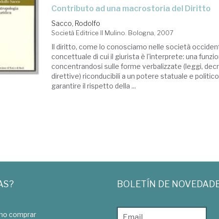
contributo ad una macrostoria del Diritto
Sacco, Rodolfo
Società Editrice Il Mulino. Bologna, 2007
Il diritto, come lo conosciamo nelle società occiden
concettuale di cui il giurista è l'interprete: una funz
concentrandosi sulle forme verbalizzate (leggi, decr
direttive) riconducibili a un potere statuale e politic
garantire il rispetto della ...
AS?
BOLETÍN DE NOVEDAD
o comprar