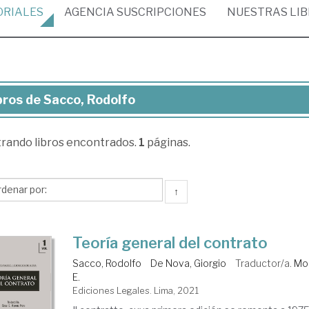
ORIALES
AGENCIA
SUSCRIPCIONES
NUESTRAS
LI
bros de Sacco, Rodolfo
ros
trando
libros encontrados.
1
páginas.
co,
dolfo
↑
Teoría general del contrato
Sacco, Rodolfo
De Nova, Giorgio
Traductor/a.
Mo
E.
Ediciones Legales. Lima, 2021