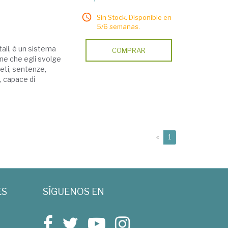
Sin Stock. Disponible en
5/6 semanas.
tali, è un sistema
COMPRAR
ione che egli svolge
eti, sentenze,
o, capace di
(current)
«
1
ES
SÍGUENOS EN