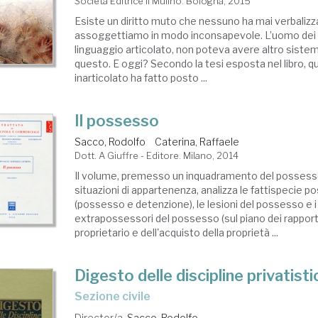
Società Editrice Il Mulino. Bologna, 2015
Esiste un diritto muto che nessuno ha mai verbalizza
assoggettiamo in modo inconsapevole. L’uomo dei pr
linguaggio articolato, non poteva avere altro sistem
questo. E oggi? Secondo la tesi esposta nel libro, qu
inarticolato ha fatto posto ...
Il possesso
Sacco, Rodolfo
Caterina, Raffaele
Dott. A Giuffre - Editore. Milano, 2014
Il volume, premesso un inquadramento del possesso
situazioni di appartenenza, analizza le fattispecie 
(possesso e detenzione), le lesioni del possesso e i r
extrapossessori del possesso (sul piano dei rappor
proprietario e dell'acquisto della proprietà ...
Digesto delle discipline privatist
sezione civile
Director/a.
Sacco, Rodolfo