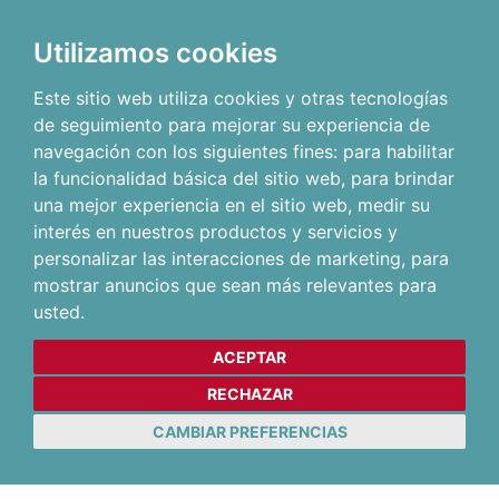
Utilizamos cookies
Este sitio web utiliza cookies y otras tecnologías
de seguimiento para mejorar su experiencia de
navegación con los siguientes fines:
para habilitar
la funcionalidad básica del sitio web
,
para brindar
una mejor experiencia en el sitio web
,
medir su
interés en nuestros productos y servicios y
personalizar las interacciones de marketing
,
para
mostrar anuncios que sean más relevantes para
usted
.
ACEPTAR
RECHAZAR
CAMBIAR PREFERENCIAS