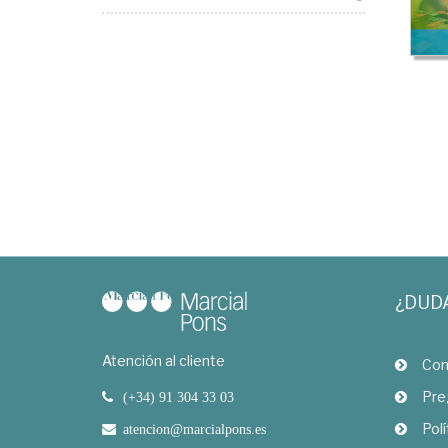
¿DUD
Atención al cliente
Com
Pre
(+34) 91 304 33 03
Polí
atencion@marcialpons.es