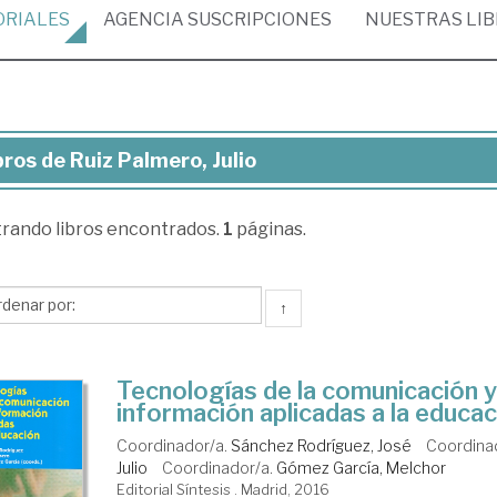
ORIALES
AGENCIA
SUSCRIPCIONES
NUESTRAS
LI
bros de Ruiz Palmero, Julio
ros
trando
libros encontrados.
1
páginas.
iz
mero,
io
↑
Tecnologías de la comunicación y
información aplicadas a la educa
Coordinador/a.
Sánchez Rodríguez, José
Coordina
Julio
Coordinador/a.
Gómez García, Melchor
Editorial Síntesis . Madrid, 2016