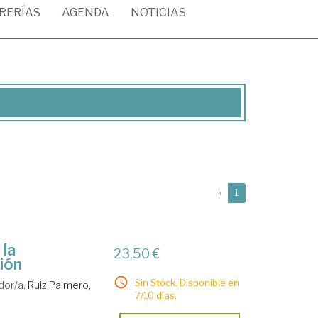
BRERÍAS
AGENDA
NOTICIAS
(current)
«
1
 la
23,50 €
ción
Sin Stock. Disponible en
dor/a.
Ruiz Palmero,
7/10 días.