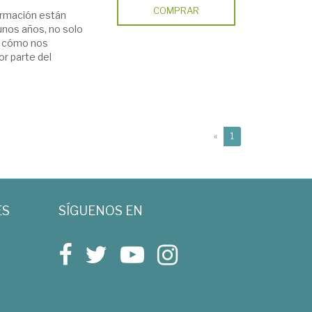
COMPRAR
ormación están
nos años, no solo
en cómo nos
r parte del
(current)
«
1
ES
SÍGUENOS EN