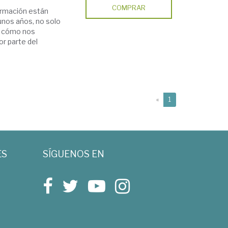
COMPRAR
ormación están
nos años, no solo
en cómo nos
r parte del
(current)
«
1
ES
SÍGUENOS EN