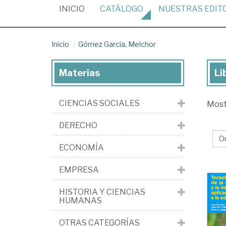
(CURRENT)
INICIO
CATÁLOGO
NUESTRAS
EDIT
Inicio
Gómez García, Melchor
Materias
Li
Lib
de
CIENCIAS SOCIALES
Mos
Gó
Gar
DERECHO
Me
ECONOMÍA
EMPRESA
HISTORIA Y CIENCIAS
HUMANAS
OTRAS CATEGORÍAS