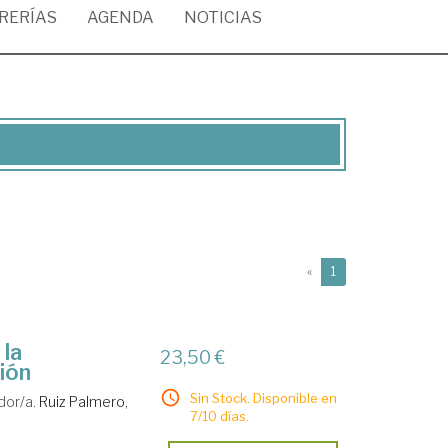
BRERÍAS
AGENDA
NOTICIAS
(current)
«
1
 la
23,50 €
ción
Sin Stock. Disponible en
dor/a.
Ruiz Palmero,
7/10 días.