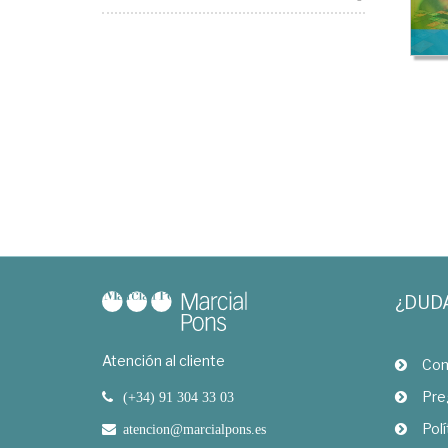
¿DUD
Atención al cliente
Com
Pre
(+34) 91 304 33 03
Polí
atencion@marcialpons.es