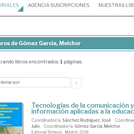
ORIALES
AGENCIA
SUSCRIPCIONES
NUESTRAS
LI
bros de Gómez García, Melchor
ros
trando
libros encontrados.
1
páginas.
mez
cía,
lchor
↑
Tecnologías de la comunicación y
información aplicadas a la educa
Coordinador/a.
Sánchez Rodríguez, José
Coordina
Julio
Coordinador/a.
Gómez García, Melchor
Editorial Síntesis . Madrid, 2016