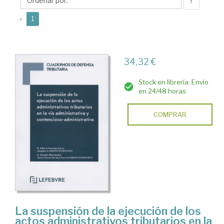
Salvador
↑
(current)
«
1
34,32 €
Stock en librería. Envío
en 24/48 horas
COMPRAR
La suspensión de la ejecución de los
actos administrativos tributarios en la