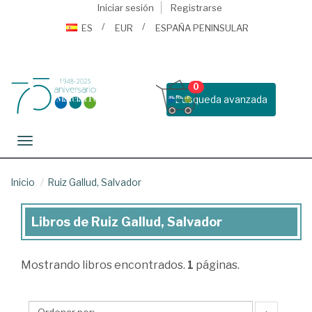
Iniciar sesión
Registrarse
ES
EUR
ESPAÑA PENINSULAR
0
Busqueda avanzada
Toggle navigation
Inicio
Ruiz Gallud, Salvador
Libros de Ruiz Gallud, Salvador
Libros
de
Mostrando
libros encontrados.
1
páginas.
Ruiz
Gallud,