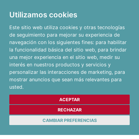
Utilizamos cookies
Este sitio web utiliza cookies y otras tecnologías
de seguimiento para mejorar su experiencia de
navegación con los siguientes fines:
para habilitar
la funcionalidad básica del sitio web
,
para brindar
una mejor experiencia en el sitio web
,
medir su
interés en nuestros productos y servicios y
personalizar las interacciones de marketing
,
para
mostrar anuncios que sean más relevantes para
usted
.
ACEPTAR
RECHAZAR
CAMBIAR PREFERENCIAS