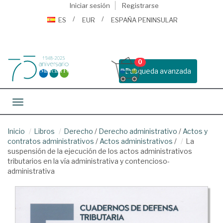
Iniciar sesión
Registrarse
ES
EUR
ESPAÑA PENINSULAR
0
Busqueda avanzada
Toggle navigation
Inicio
Libros
Derecho
/
Derecho administrativo
/
Actos y
contratos administrativos
/
Actos administrativos
/
La
suspensión de la ejecución de los actos administrativos
tributarios en la vía administrativa y contencioso-
administrativa