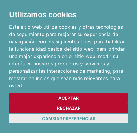
Utilizamos cookies
Este sitio web utiliza cookies y otras tecnologías
de seguimiento para mejorar su experiencia de
navegación con los siguientes fines:
para habilitar
la funcionalidad básica del sitio web
,
para brindar
una mejor experiencia en el sitio web
,
medir su
interés en nuestros productos y servicios y
personalizar las interacciones de marketing
,
para
mostrar anuncios que sean más relevantes para
usted
.
ACEPTAR
RECHAZAR
CAMBIAR PREFERENCIAS