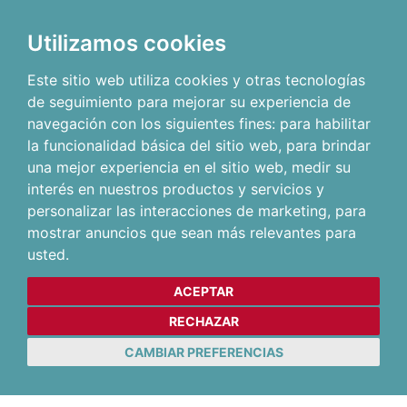
Utilizamos cookies
Este sitio web utiliza cookies y otras tecnologías
de seguimiento para mejorar su experiencia de
navegación con los siguientes fines:
para habilitar
la funcionalidad básica del sitio web
,
para brindar
una mejor experiencia en el sitio web
,
medir su
interés en nuestros productos y servicios y
personalizar las interacciones de marketing
,
para
mostrar anuncios que sean más relevantes para
usted
.
ACEPTAR
RECHAZAR
CAMBIAR PREFERENCIAS