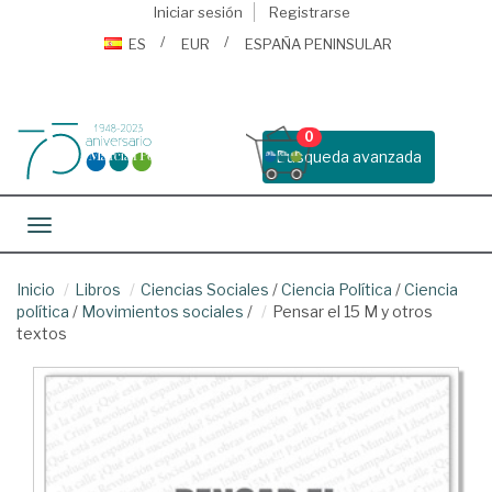
Iniciar sesión
Registrarse
ES
EUR
ESPAÑA PENINSULAR
0
Busqueda avanzada
Toggle navigation
Inicio
Libros
Ciencias Sociales
/
Ciencia Política
/
Ciencia
política
/
Movimientos sociales
/
Pensar el 15 M y otros
textos