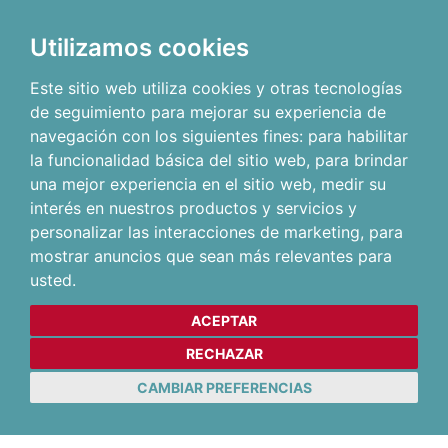
Utilizamos cookies
Este sitio web utiliza cookies y otras tecnologías
de seguimiento para mejorar su experiencia de
navegación con los siguientes fines:
para habilitar
la funcionalidad básica del sitio web
,
para brindar
una mejor experiencia en el sitio web
,
medir su
interés en nuestros productos y servicios y
personalizar las interacciones de marketing
,
para
mostrar anuncios que sean más relevantes para
usted
.
ACEPTAR
RECHAZAR
CAMBIAR PREFERENCIAS