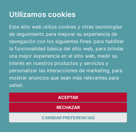
Utilizamos cookies
Este sitio web utiliza cookies y otras tecnologías
de seguimiento para mejorar su experiencia de
navegación con los siguientes fines:
para habilitar
la funcionalidad básica del sitio web
,
para brindar
una mejor experiencia en el sitio web
,
medir su
interés en nuestros productos y servicios y
personalizar las interacciones de marketing
,
para
mostrar anuncios que sean más relevantes para
usted
.
ACEPTAR
RECHAZAR
CAMBIAR PREFERENCIAS