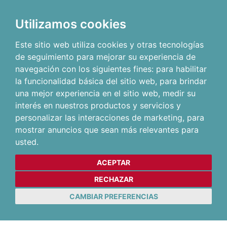
Utilizamos cookies
Este sitio web utiliza cookies y otras tecnologías
de seguimiento para mejorar su experiencia de
navegación con los siguientes fines:
para habilitar
la funcionalidad básica del sitio web
,
para brindar
una mejor experiencia en el sitio web
,
medir su
interés en nuestros productos y servicios y
personalizar las interacciones de marketing
,
para
mostrar anuncios que sean más relevantes para
usted
.
ACEPTAR
RECHAZAR
CAMBIAR PREFERENCIAS