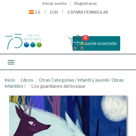
Iniciar sesión
Registrarse
ES
EUR
ESPAÑA PENINSULAR
0
Busqueda avanzada
Toggle navigation
Inicio
Libros
Otras Categorías
/
Infantil y Juvenil
/
Obras
Infantiles
/
Los guardianes del bosque