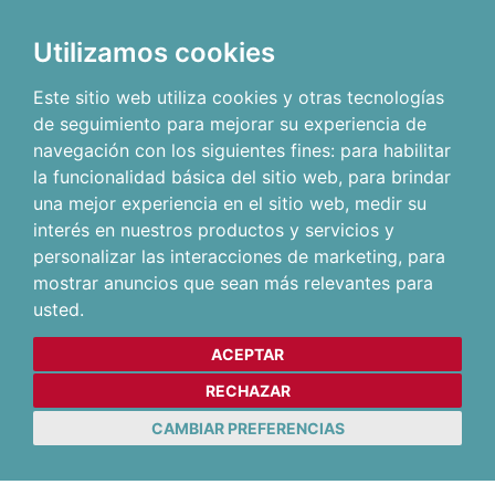
Utilizamos cookies
Este sitio web utiliza cookies y otras tecnologías
de seguimiento para mejorar su experiencia de
navegación con los siguientes fines:
para habilitar
la funcionalidad básica del sitio web
,
para brindar
una mejor experiencia en el sitio web
,
medir su
interés en nuestros productos y servicios y
personalizar las interacciones de marketing
,
para
mostrar anuncios que sean más relevantes para
usted
.
ACEPTAR
RECHAZAR
CAMBIAR PREFERENCIAS