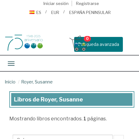
Iniciar sesión
Registrarse
ES
EUR
ESPAÑA PENINSULAR
0
Busqueda avanzada
Toggle navigation
Inicio
Royer, Susanne
Libros de Royer, Susanne
Libros
de
Mostrando
libros encontrados.
1
páginas.
Royer,
Susanne