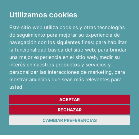
Utilizamos cookies
Este sitio web utiliza cookies y otras tecnologías
de seguimiento para mejorar su experiencia de
navegación con los siguientes fines:
para habilitar
la funcionalidad básica del sitio web
,
para brindar
una mejor experiencia en el sitio web
,
medir su
interés en nuestros productos y servicios y
personalizar las interacciones de marketing
,
para
mostrar anuncios que sean más relevantes para
usted
.
ACEPTAR
RECHAZAR
CAMBIAR PREFERENCIAS