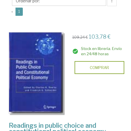
K.
↑
(current)
«
1
103,78 €
109,24 €
Stock en librería. Envío
en 24/48 horas
COMPRAR
Readings in public choice and