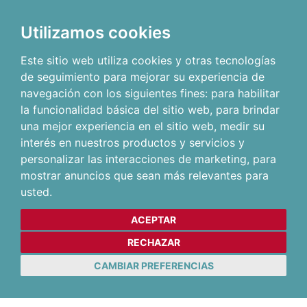
Utilizamos cookies
Este sitio web utiliza cookies y otras tecnologías
de seguimiento para mejorar su experiencia de
navegación con los siguientes fines:
para habilitar
la funcionalidad básica del sitio web
,
para brindar
una mejor experiencia en el sitio web
,
medir su
interés en nuestros productos y servicios y
personalizar las interacciones de marketing
,
para
mostrar anuncios que sean más relevantes para
usted
.
ACEPTAR
RECHAZAR
CAMBIAR PREFERENCIAS