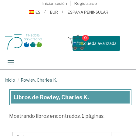
Iniciar sesión
Registrarse
ES
EUR
ESPAÑA PENINSULAR
0
Busqueda avanzada
Toggle navigation
Inicio
Rowley, Charles K.
Libros de Rowley, Charles K.
Libros
de
Mostrando
libros encontrados.
1
páginas.
Rowley,
Charles