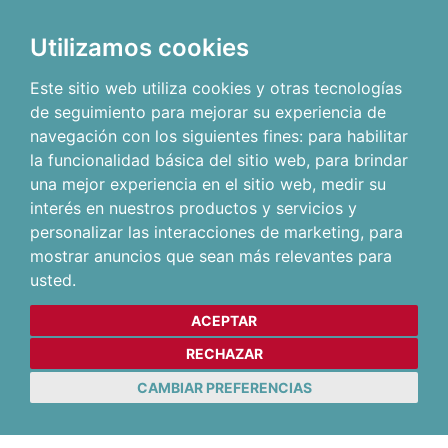
Utilizamos cookies
Este sitio web utiliza cookies y otras tecnologías
de seguimiento para mejorar su experiencia de
navegación con los siguientes fines:
para habilitar
la funcionalidad básica del sitio web
,
para brindar
una mejor experiencia en el sitio web
,
medir su
interés en nuestros productos y servicios y
personalizar las interacciones de marketing
,
para
mostrar anuncios que sean más relevantes para
usted
.
ACEPTAR
RECHAZAR
CAMBIAR PREFERENCIAS