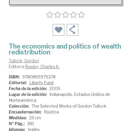
The economics and politics of wealth
redistribution
Tullock, Gordon
Editor/a
Rowley, Charles K.
ISBN:
9780865975378
Editorial:
Liberty Fund
Fecha de la edición:
2005
Lugar de la edición:
Indianapolis. Estados Unidos de
Norteamérica
Colección:
The Selected Works of Gordon Tullock
Encuadernación:
Rústica
Medidas:
23 cm
Nº Pág.:
381
Idiomas:
Inglés