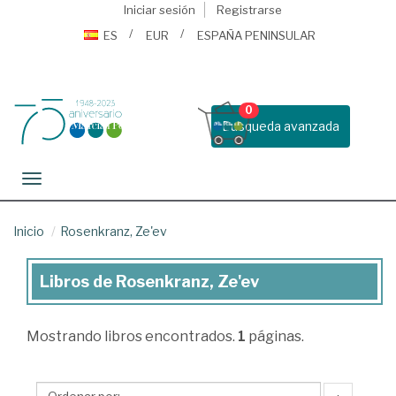
Iniciar sesión
Registrarse
ES
EUR
ESPAÑA PENINSULAR
0
Busqueda avanzada
Toggle navigation
Inicio
Rosenkranz, Ze'ev
Libros de Rosenkranz, Ze'ev
Libros
de
Mostrando
libros encontrados.
1
páginas.
Rosenkranz,
Ze'ev