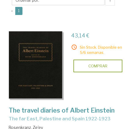
↑
(current)
«
1
43,14 €
Sin Stock. Disponible en
5/6 semanas.
COMPRAR
The travel diaries of Albert Einstein
The far East, Palestine and Spain 1922-1923
Rosenkranz, Ze'ev