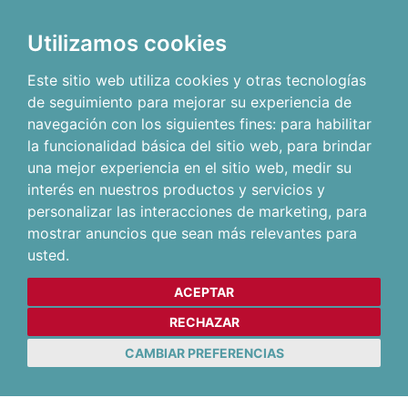
Utilizamos cookies
Este sitio web utiliza cookies y otras tecnologías
de seguimiento para mejorar su experiencia de
navegación con los siguientes fines:
para habilitar
la funcionalidad básica del sitio web
,
para brindar
una mejor experiencia en el sitio web
,
medir su
interés en nuestros productos y servicios y
personalizar las interacciones de marketing
,
para
mostrar anuncios que sean más relevantes para
usted
.
ACEPTAR
RECHAZAR
CAMBIAR PREFERENCIAS