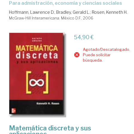
para admistración, economía y ciencias sociales
Hoffmann, Lawrence D.
;
Bradley, Gerald L.
;
Rosen, Kenneth H.
McGraw-Hill Interamericana. México D.F., 2006
54,90 €
Agotado/Descatalogado.
Puede solicitar
búsqueda.
Matemática discreta y sus
aplicaciones