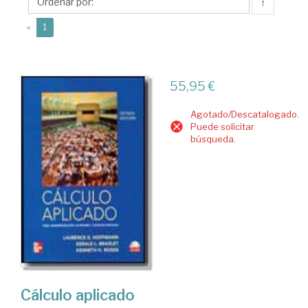
H.
↑
(current)
«
1
55,95 €
Agotado/Descatalogado.
Puede solicitar
búsqueda.
Cálculo aplicado