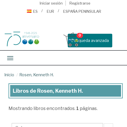
Iniciar sesión
Registrarse
ES
EUR
ESPAÑA PENINSULAR
0
Busqueda avanzada
Toggle navigation
Inicio
Rosen, Kenneth H.
Libros de Rosen, Kenneth H.
Libros
de
Mostrando
libros encontrados.
1
páginas.
Rosen,
Kenneth