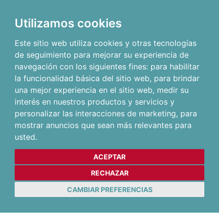
Utilizamos cookies
Este sitio web utiliza cookies y otras tecnologías
de seguimiento para mejorar su experiencia de
navegación con los siguientes fines:
para habilitar
la funcionalidad básica del sitio web
,
para brindar
una mejor experiencia en el sitio web
,
medir su
interés en nuestros productos y servicios y
personalizar las interacciones de marketing
,
para
mostrar anuncios que sean más relevantes para
usted
.
ACEPTAR
RECHAZAR
CAMBIAR PREFERENCIAS