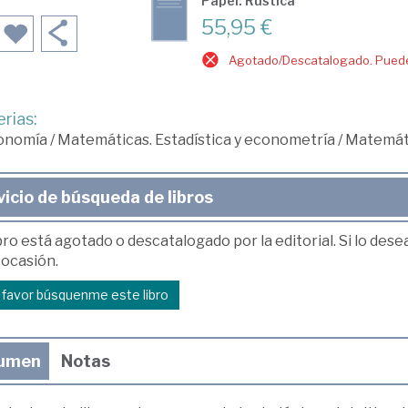
Papel: Rústica
55,95 €
Agotado/Descatalogado. Puede 
rias:
onomía
/
Matemáticas. Estadística y econometría
/
Matemát
vicio de búsqueda de libros
bro está agotado o descatalogado por la editorial. Si lo des
 ocasión.
r favor búsquenme este libro
umen
Notas