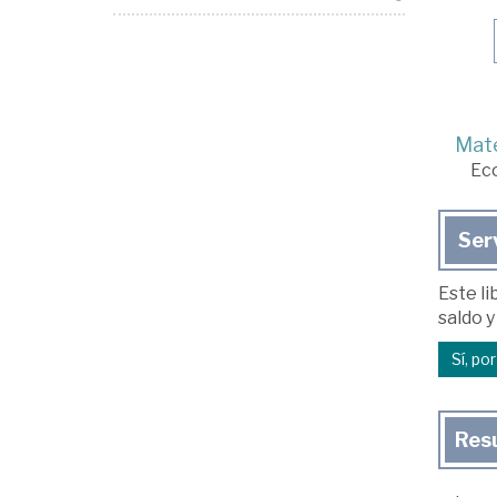
Mate
Ec
Ser
Este li
saldo y
Sí, po
Res