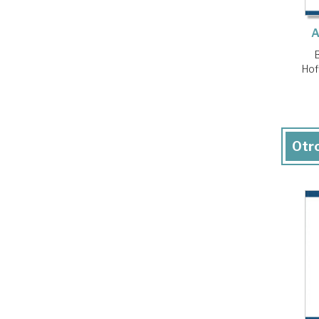
A
Hof
Otro