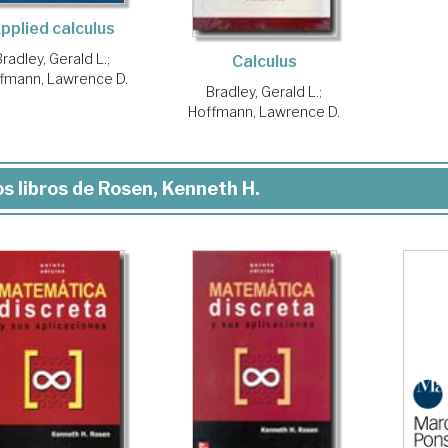
pplied calculus
Bradley, Gerald L.
;
Calculus
fmann, Lawrence D.
Bradley, Gerald L.
;
Hoffmann, Lawrence D.
s libros de Rosen, Kenneth H.