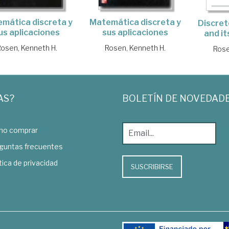
mática discreta y
Matemática discreta y
Discre
us aplicaciones
sus aplicaciones
and it
osen, Kenneth H.
Rosen, Kenneth H.
Rose
AS?
BOLETÍN DE NOVEDAD
o comprar
guntas frecuentes
tica de privacidad
SUSCRIBIRSE