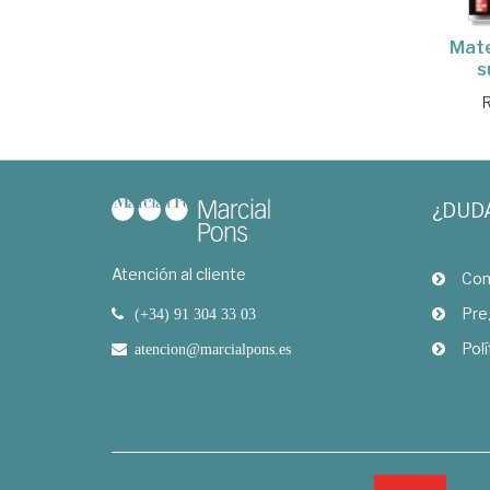
Mate
s
R
¿DUD
Atención al cliente
Com
Pre
(+34) 91 304 33 03
Polí
atencion@marcialpons.es