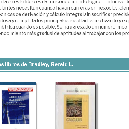
ta de este libro es dar un conocimiento lógico e intuitivo 
diantes necesitan cuando hagan carreras en negocios, cienci
écnicas de derivación y cálculo integral sin sacrificar pre
dosa y completa los principales resultados, motivando y exp
étrica cuando es posible. Se ha agregado un número impor
onocimiento más gradual de aptitudes al trabajar con los 
s libros de Bradley, Gerald L.