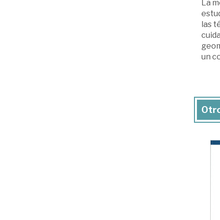
La me
estu
las t
cuida
geom
un c
Otro