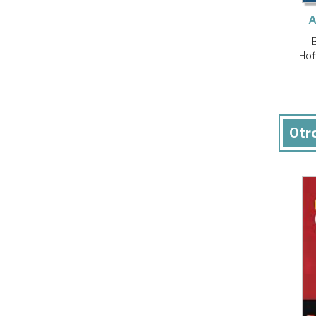
A
Hof
Otro