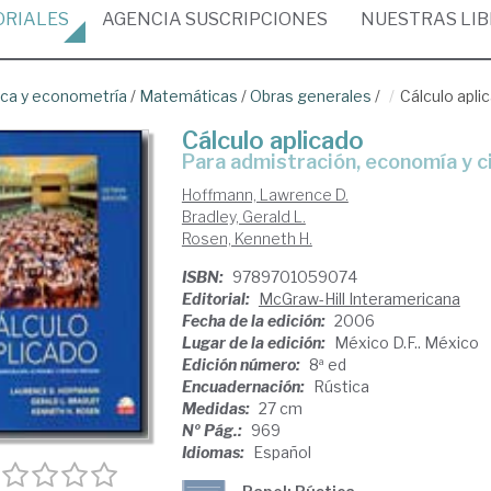
ORIALES
AGENCIA
SUSCRIPCIONES
NUESTRAS
LI
ica y econometría
/
Matemáticas
/
Obras generales
/
Cálculo apli
Cálculo aplicado
para admistración, economía y c
Hoffmann, Lawrence D.
Bradley, Gerald L.
Rosen, Kenneth H.
ISBN:
9789701059074
Editorial:
McGraw-Hill Interamericana
Fecha de la edición:
2006
Lugar de la edición:
México D.F.. México
Edición número:
8ª ed
Encuadernación:
Rústica
Medidas:
27 cm
Nº Pág.:
969
Idiomas:
Español