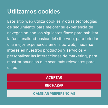
Utilizamos cookies
Este sitio web utiliza cookies y otras tecnologías
de seguimiento para mejorar su experiencia de
navegación con los siguientes fines:
para habilitar
la funcionalidad básica del sitio web
,
para brindar
una mejor experiencia en el sitio web
,
medir su
interés en nuestros productos y servicios y
personalizar las interacciones de marketing
,
para
mostrar anuncios que sean más relevantes para
usted
.
ACEPTAR
RECHAZAR
CAMBIAR PREFERENCIAS