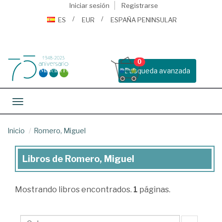
Iniciar sesión
Registrarse
ES
EUR
ESPAÑA PENINSULAR
0
Busqueda avanzada
Toggle navigation
Inicio
Romero, Miguel
Libros de Romero, Miguel
Libros
de
Mostrando
libros encontrados.
1
páginas.
Romero,
Miguel