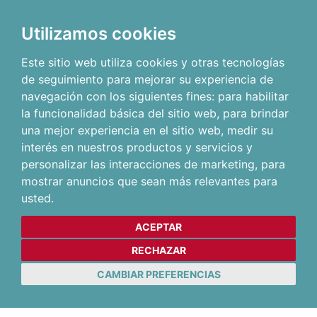
Utilizamos cookies
Este sitio web utiliza cookies y otras tecnologías
de seguimiento para mejorar su experiencia de
navegación con los siguientes fines:
para habilitar
la funcionalidad básica del sitio web
,
para brindar
una mejor experiencia en el sitio web
,
medir su
interés en nuestros productos y servicios y
personalizar las interacciones de marketing
,
para
mostrar anuncios que sean más relevantes para
usted
.
ACEPTAR
RECHAZAR
CAMBIAR PREFERENCIAS