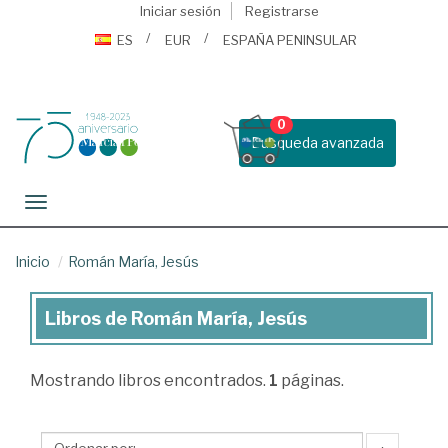
Iniciar sesión
Registrarse
ES
EUR
ESPAÑA PENINSULAR
0
Busqueda avanzada
Toggle navigation
Inicio
Román María, Jesús
Libros de Román María, Jesús
Libros
de
Mostrando
libros encontrados.
1
páginas.
Román
María,