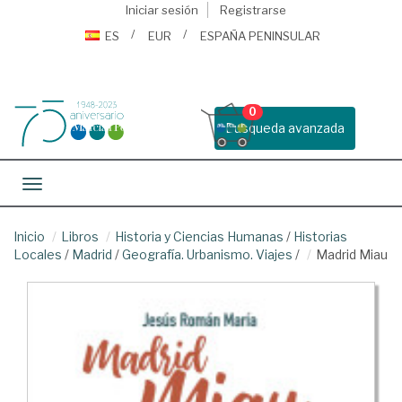
Iniciar sesión
Registrarse
ES
EUR
ESPAÑA PENINSULAR
0
Busqueda avanzada
Toggle navigation
Inicio
Libros
Historia y Ciencias Humanas
/
Historias
Locales
/
Madrid
/
Geografía. Urbanismo. Viajes
/
Madrid Miau