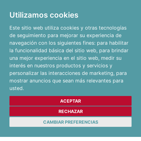
Utilizamos cookies
Este sitio web utiliza cookies y otras tecnologías
de seguimiento para mejorar su experiencia de
navegación con los siguientes fines:
para habilitar
la funcionalidad básica del sitio web
,
para brindar
una mejor experiencia en el sitio web
,
medir su
interés en nuestros productos y servicios y
personalizar las interacciones de marketing
,
para
mostrar anuncios que sean más relevantes para
usted
.
ACEPTAR
RECHAZAR
CAMBIAR PREFERENCIAS